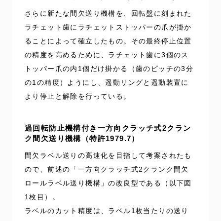
さらに新たな間欠送り機構を、回転盤に刻まれた
ラチェット歯にラチェットストッパーの爪が掛か
ることによって確立したもの。その最終停止位置
の精度を高めるために、ラチェット歯に3個のス
トッパー爪の内1個だけ掛かる（歯のピッチの3分
の1の精度）ようにし、遥動リングと遥動装置に
より停止と解除を行っている。
過回転防止機構付き一方向クラッチ式2クラン
ク間欠送り機構（特許1979.7）
間欠ラベル送りの高速化を目指して考案されたも
ので、前述の「一方向クラッチ式2クランク間欠
ロールラベル送り機構」の改良型である（以下図
1枚目）。
ラベルのカット精度は、ラベル1枚当たりの送り