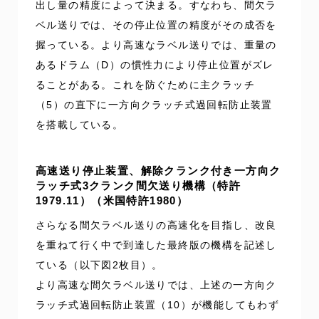
出し量の精度によって決まる。すなわち、間欠ラ
ベル送りでは、その停止位置の精度がその成否を
握っている。より高速なラベル送りでは、重量の
あるドラム（D）の慣性力により停止位置がズレ
ることがある。これを防ぐために主クラッチ
（5）の直下に一方向クラッチ式過回転防止装置
を搭載している。
高速送り停止装置、解除クランク付き一方向ク
ラッチ式3クランク間欠送り機構（特許
1979.11）（米国特許1980）
さらなる間欠ラベル送りの高速化を目指し、改良
を重ねて行く中で到達した最終版の機構を記述し
ている（以下図2枚目）。
より高速な間欠ラベル送りでは、上述の一方向ク
ラッチ式過回転防止装置（10）が機能してもわず