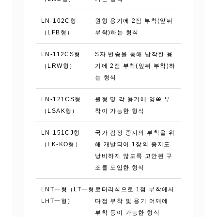
LN-102C형
원형 용기에 2점 부착(앞뒤
（LFB형）
부착)하는 형식
LN-112CS형
S자 반송을 통해 납작한 용
（LRW형）
기에 2점 부착(앞뒤 부착)하
는 형식
LN-121CS형
원형 및 각 용기에 양쪽 부
（LSAK형）
착이 가능한 형식
LN-151CJ형
국가 검정 증지의 부착을 위
（LK-KO형）
해 개발되어 1장의 증지도
낭비하지 않도록 고안된 구
조를 도입한 형식
LNT一형（LT一형
로터리식으로 1점 부착에서
LHT一형）
다점 부착 및 용기 어깨에
부착 등이 가능한 형식