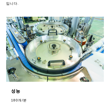
입니다.
성능
180개/분