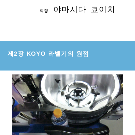
야마시타 쿄이치
회장
제2장 KOYO 라벨기의 원점