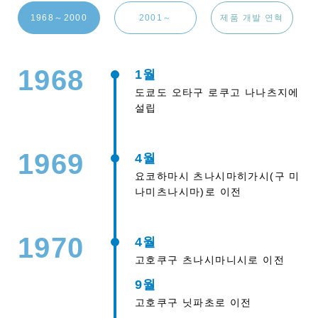
1968～2000
2001～
제품 개발 연혁
1968
1월
도쿄도 오타구 로쿠고 나나츠지에
설립
1969
4월
요코하마시 츠나시마히가시(구 미
나미츠나시마)로 이전
1970
4월
고호쿠구 츠나시마니시로 이전
9월
고호쿠구 닛파초로 이전