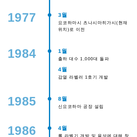
1977
3월
요코하마시 츠나시마히가시(현재
위치)로 이전
1984
1월
출하 대수 1,000대 돌파
4월
감열 라벨러 1호기 개발
1985
8월
신요코하마 공장 설립
1986
4월
롤 라벨기 개발 및 육성에 대해 창