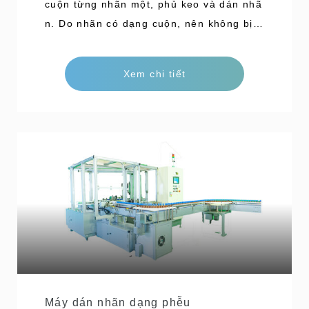
cuộn từng nhãn một, phủ keo và dán nhã
n. Do nhãn có dạng cuộn, nên không bị p
hát sinh lỗi trộn lẫn các loại nhãn khác h
ay lỗi dán nhầm mặt sau.v.v. và chi phí n
Xem chi tiết
hãn cũng thấp. Sử dụng nhiều bằng sáng
chế, chúng tôi đã đạt được mục tiêu dán
nhãn ổn định từ máy tốc độ thấp đến má
y tốc độ cực cao. Công suất Loại tuyến tí
nh có thể đạt tốc
Máy dán nhãn dạng phễu