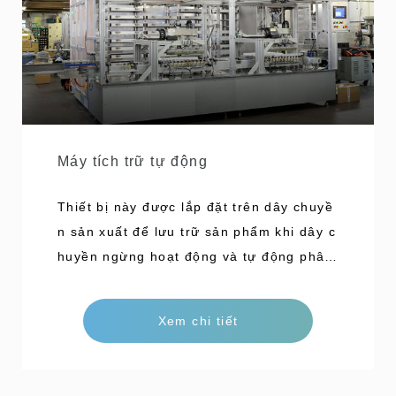
ay thế cũng sử dụng hệ thống định vị mộ
t chạm, giúp việc thay đổi chủng loại sản
Máy tích trữ tự động
Thiết bị này được lắp đặt trên dây chuyề
n sản xuất để lưu trữ sản phẩm khi dây c
huyền ngừng hoạt động và tự động phân
phối sản phẩm khi dây chuyền quay trở l
ại. Đây là một cỗ máy kết hợp hiệu quả l
Xem chi tiết
ưu trữ và xử lý. Chúng tôi sẽ đưa ra đề x
uất tốt nhất dựa trên quy mô và công suấ
t sản xuất. Công suất 100 phiến/phút