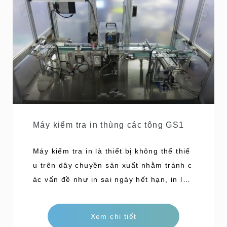
Máy kiểm tra in thùng các tông GS1
Máy kiểm tra in là thiết bị không thể thiế
u trên dây chuyền sản xuất nhằm tránh c
ác vấn đề như in sai ngày hết hạn, in lệc
h, thiếu, đứt gãy, không in được. Máy kiể
m tra in ấn của chúng tôi cho phép bạn c
Xem chi tiết
họn nhiều phương pháp vận chuyển khác