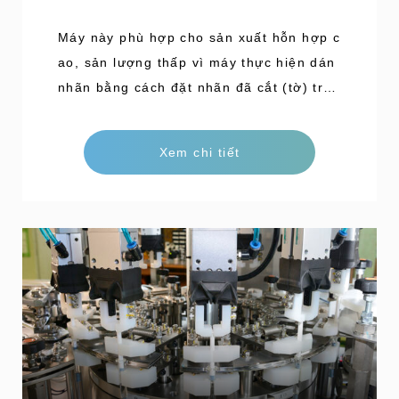
Máy này phù hợp cho sản xuất hỗn hợp c
ao, sản lượng thấp vì máy thực hiện dán
nhãn bằng cách đặt nhãn đã cắt (tờ) tron
g phễu và có thiết kế nhỏ gọn, khả năng
vận hành dễ dàng và tính linh hoạt cao.S
Xem chi tiết
ản phẩm này kết hợp tất cả những tính n
ăng cơ bản của máy dán nhãn đã được tr
uyền lại từ năm 1968 đến nay và là mô h
ình xác định hướng phát triển tiếp theo c
ủa máy dán nhãn.Công suất180 chai/phú
tĐặc trưngMáy dán nhãn dạng phễu do K
oyo phát triển có thao tác đơn giản, độ d
án nhãn chính xác cao.Được đán