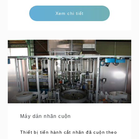
ủ tiêu chuẩn GMP được áp dụng như hệ t
Xem chi tiết
hống phòng chống chuyển sản phẩm lỗi
đến quy trình tiếp theo, hay cơ cấu hệ th
ống phòng tránh lỗi của con người. Công
suất Công suất cao, tối đa 500
Máy dán nhãn cuộn
Thiết bị tiến hành cắt nhãn đã cuộn theo