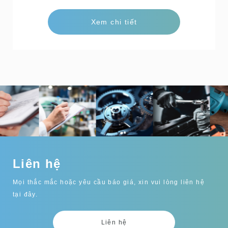
màu trắng, v.v.), số người thực hiện kiểm
Xem chi tiết
tra, năng suất.Công suất180 chai/phútĐặ
c trưngThiết bị kiểm tra trực quan các vậ
t thể lạ và vết trầy xước.Có thể đáp ứng
các nhu cầu khác nhau, chẳng hạn như
mục tiêu kiểm tra (màu đen, màu trắng,
v.v.), số người thực hiện kiểm tra, năng s
uất.Liên hệ
Liên hệ
Mọi thắc mắc hoặc yêu cầu báo giá, xin vui lòng liên hệ
tại đây.
Liên hệ