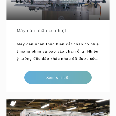
Máy dán nhãn co nhiệt
Máy dán nhãn thực hiện cắt nhãn co nhiệ
t màng phim và bao vào chai rỗng. Nhiều
ý tưởng độc đáo khác nhau đã được sử d
ụng cho việc co nhãn tạm thời và vận ch
uyển, chẳng hạn như loại bỏ các lỗi khi
Xem chi tiết
mở và ngăn chai di chuyển khi dán nhãn.
Ngoài ra, chúng tôi cũng có thành tích đ
ã cung cấp máy dán nhãn quay vòng tốc
độ cao cho các nhà sản xuất chai lọ tron
g hơn 30 năm qua. Tất cả các bộ phận th