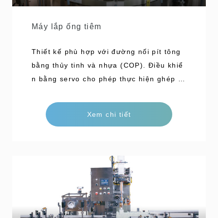
Máy lắp ống tiêm
Thiết kế phù hợp với đường nối pít tông
bằng thủy tinh và nhựa (COP). Điều khiể
n bằng servo cho phép thực hiện ghép n
ối ổn định. Thiết kế ngăn chặn trục quay
đảo ngược. Thông qua tích hợp với máy
Xem chi tiết
dán nhãn, quy trình lắp ráp và dán nhãn
có thể được thực hiện bằng một máy, giả
m không gian lắp đặt. Công suất 200 ốn
g/phút *Đang nghiên cứu phát triển tốc