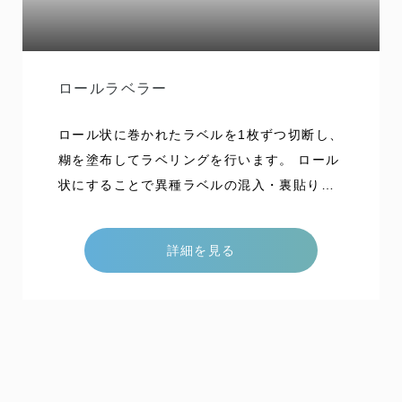
ロールラベラー
ロール状に巻かれたラベルを1枚ずつ切断し、
糊を塗布してラベリングを行います。 ロール
状にすることで異種ラベルの混入・裏貼りミ
ス等もなく、ラベルコストも安価になりま
す。 多くのパテントを採用し、低速機から超
詳細を見る
高速機まで安定したラベリングを実現してい
ます。 能力 ストレート式の場合に1分間に15
00本のラベリングが可能であり、ロータリー
式の場合は800本のラベリングを可能として
おります。 特色 ラベル最長長さ870㎜の搬
送・貼付を行っております。