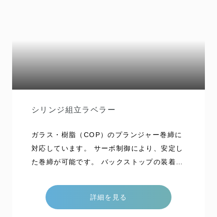
ラー。特に食品関係、製薬・化学関係の分野
で、高い評価をいただいています。ラインナ
ップホッパータイプラベラーでは、以下の多
種多様な機械を扱っております。お気軽にご
相談ください。タイプ型内容LN-101C型（L
NO型）丸い容器に1点貼りを行う基本型式LN
-102C型（LFB型）丸い容器に2点貼り（表裏
貼り）を行う型式LN-112CS型（LRW型）S
シリンジ組立ラベラー
字搬送を行い偏平容器に2点貼り（表裏貼り）
を行う型式LN-121CS型（LSAK型）丸・角容
ガラス・樹脂（COP）のプランジャー巻締に
器に両方の貼り付けが行える型式LN-151CJ
対応しています。 サーボ制御により、安定し
型（LK-KO型）国家検定証紙の貼付のために
た巻締が可能です。 バックストップの装着に
開発され、1枚も無駄にしないように考慮され
も対応しています。 ラベラー機と統合するこ
た機構を取り入れた型式LNT一型（LT一型LH
とにより、組立・ラベル貼付工程を1台で処理
詳細を見る
T一型）ロー
し、設置スペースの削減が可能です。 能力 2
00本/分 *300本/分対応機開発中 特色 サーボ