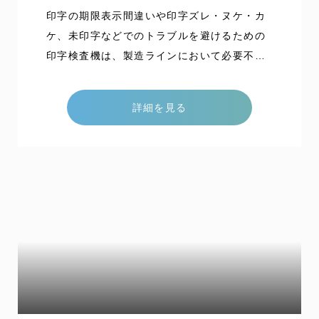
印字の期限表示間違いや印字ズレ・ヌケ・カ
ケ、未印字などでのトラブルを避けるための
印字検査機は、製造ラインにおいて必要不可
欠なものです。 当社の印字検査機はカートン
への印字能力、形状により、様々な搬送方法
詳細を見る
から選択ができます。 能力 40箱/分 特色 成
型前・成型後カートンへのGS1コード印字・
検査が可能です。 ラインナップ