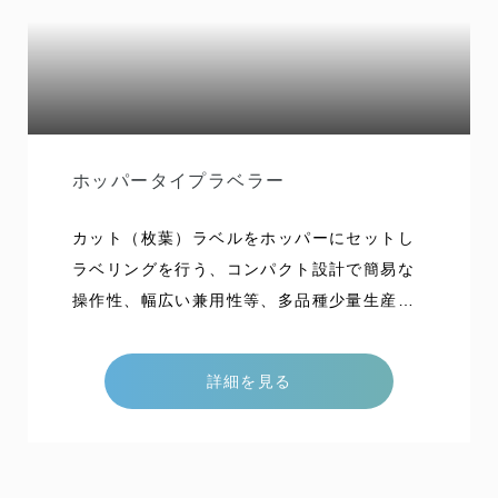
ホッパータイプラベラー
カット（枚葉）ラベルをホッパーにセットし
ラベリングを行う、コンパクト設計で簡易な
操作性、幅広い兼用性等、多品種少量生産向
きの機械です。1968年から現在まで引き継が
れている、ラベリングマシンの基本が全て盛
詳細を見る
り込まれた製品で、その後のラベリングマシ
ン発展の方向性を決定づけた機種です。能力1
80本/分特色簡単な操作で精度の高いラベリン
グを可能にしたKOYOのホッパータイプラベ