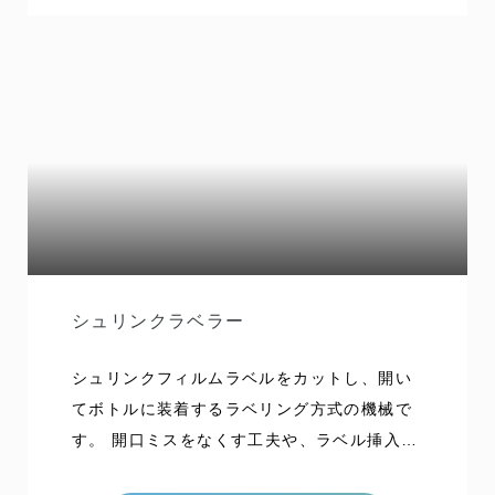
制御により、安定した巻締が可能です。 バッ
クストップの装着にも対応しています。
シュリンクラベラー
シュリンクフィルムラベルをカットし、開い
てボトルに装着するラベリング方式の機械で
す。 開口ミスをなくす工夫や、ラベル挿入時
にボトルが動かない工夫など、仮収縮や搬送