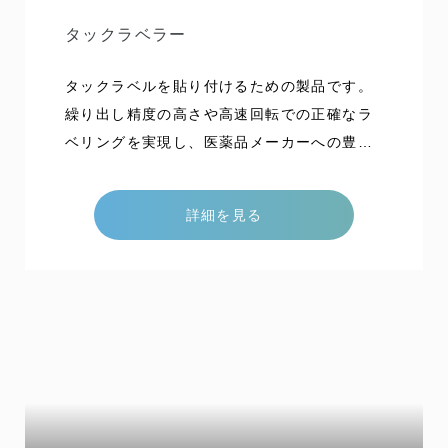
タックラベラー
タックラベルを貼り付けるための製品です。
繰り出し精度の高さや高速回転での正確なラ
ベリングを実現し、医薬品メーカーへの豊富
な納入実績がございます。 後工程への不良品
流出防止やヒューマンエラーの発生しにくい
詳細を見る
システム機構など、GMP基準に則した機構が
取り入れられています。 能力 高速タイプ 最
大500本/分 ダイレクト貼りタイプ 対象物に
より変わります。お問い合わせください。