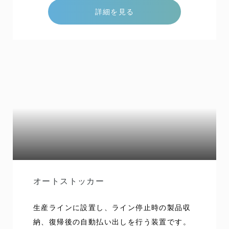
に独自の様々な工夫がなされています。 ま
詳細を見る
た、高速式ロータリーとして30年以上の容器
メーカーへの納入実績があります。 すべての
交換部部品がワンタッチ位置決め方式も採用
しているため、簡単に品種切り替えが可能で
す。 能力 600本/分 特色 医薬品・化粧品・食
品向けに幅広く採用されているタイプです
オートストッカー
生産ラインに設置し、ライン停止時の製品収
納、復帰後の自動払い出しを行う装置です。