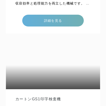
収容効率と処理能力を両立した機械です。 製
品サイズ・収容数により最適な提案をさせて
いただきます。 能力 100シート/分 特色 生産
詳細を見る
ラインに設置し、ライン停止時の製品収納、
復帰後の自動払い出しを行う装置です。 収容
効率と処理能力を両立した機械です。 製品サ
イズ・収容数により最適な提案をさせていた
だきます。
カートンGS1印字検査機